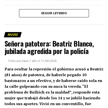
la resistencia a una propuesta positiva? La tarea que
enfrenta el mundo en un contexto de desigualdad y
SEGUIR LEYENDO
digitalidad empieza por entender qué (nos) está
pasando. Esta nota fue publicada originalmente en
la revista
MU.
Por Franco Ciancaglini.
MU202
(más…)
Señora patotera: Beatriz Blanco,
jubilada agredida por la policía
Publicada
hace 1 año
el
11/04/2025
Para ocultar la represión el gobierno acusó a Beatriz
(81 años) de patotera, de haberle pegado 10
bastonazos a un efectivo, y de haberse caído sola en
la calle golpeando con su nuca la vereda. “El
problema de Bullrich es la maldad”, responde esta
mujer que trabajó desde los 14 y se jubiló haciendo
todos sus aportes. Vivió en un conventillo, fue