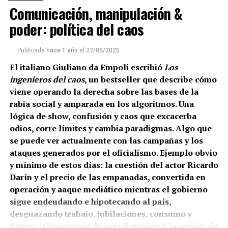
Comunicación, manipulación &
poder: política del caos
Publicada
hace 1 año
el
27/05/2025
El italiano Giuliano da Empoli escribió
Los
ingenieros del caos
, un bestseller que describe cómo
viene operando la derecha sobre las bases de la
rabia social y amparada en los algoritmos. Una
lógica de show, confusión y caos que excacerba
odios, corre límites y cambia paradigmas. Algo que
se puede ver actualmente con las campañas y los
ataques generados por el oficialismo. Ejemplo obvio
y mínimo de estos días: la cuestión del actor Ricardo
Darín y el precio de las empanadas, convertida en
operación y aaque mediático mientras el gobierno
sigue endeudando e hipotecando al país,
desguazando trabajo, jubilaciones, consumo y
futuro. ¿Cómo pasar de la indignación a la acción, de