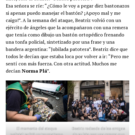
Esa señora se ríe: “¿Cómo le voy a pegar diez bastonazos
si apenas puedo manejar el bastón? ¡Apoyo mal y me
caigo!”. A la semana del ataque, Beatriz volvió con un
ejército de ángeles que la acompañaron con una remera
que tenía como dibujo un bastón ortopédico frenando
una tonfa policial, sintetizado por una frase y una
bandera argentina: “Jubilada patotera”. Beatriz dice que
todos le decían que estaba loca por volver a ir: “Pero me
sentí con más fuerza. Con otra actitud. Muchos me
decían
Norma Plá
”.
El momento del ataque
Beatriz rodeada de las amigas
policial: sufrió un traumatismo
de su hija con una remera que