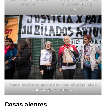
de cráneo.
lo dice todo: “Jubilada
patotera”.
Beatriz junto a la mujer que la auxilió y acompañó al hospital, sin
conocerla: ahora son amigas.
Cosas alegres