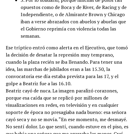
3. Por lo solidario, porque hinchas de polos tan
opuestos como de Boca y de River, de Racing y de
Independiente, o de Almirante Brown y Chicago
iban a verse abrazados con abuelos y abuelas que
el Gobierno reprimía con violencia todas las
semanas.
Ese tríptico entró como alerta en el Ejecutivo, que tomó
la decisión de desatar la represión muy temprano,
cuando la plaza recién se iba llenando. Para tener una
idea, las marchas de jubilados eran a las 15.30, la
convocatoria ese día estaba prevista para las 17, y el
golpe a Beatriz fue a las 16.10.
Beatriz cayó de nuca. La imagen paralizó corazones,
porque esa caída que se replicó por millones de
visualizaciones en redes, en televisión y en cualquier
soporte de época no presagiaba nada bueno: esa señora
cayó seca y no se movía. “En ese momento, me desmayé.
No sentí dolor. Lo que sentí, cuando estuve en el piso, es
que había una señora que me agarraba las manos. Creí