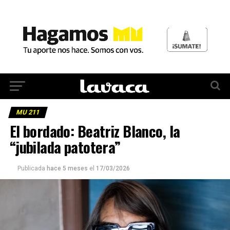
MU 211
El bordado: Beatriz Blanco, la
“jubilada patotera”
Publicada
hace 5 meses
el
17/03/2026