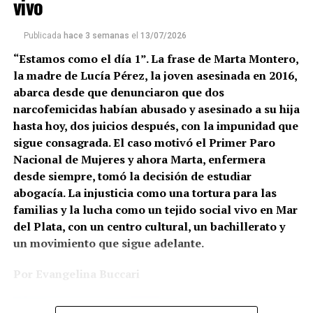
vivo
amigo. A su alrededor, una botella de whisky y restos de
una noche agitada, de rap hasta la madrugada y
Publicada
hace 3 semanas
el
13/07/2026
preguntas que todavía no encuentran respuesta…
“Estamos como el día 1”. La frase de Marta Montero,
Tal vez ahí y así haya empezado el segundo disco de
la madre de Lucía Pérez, la joven asesinada en 2016,
Nina Suárez,
El lado oscuro
. Una pieza exquisita que
abarca desde que denunciaron que dos
habla de la separación, la soledad, la muerte, la familia,
narcofemicidas habían abusado y asesinado a su hija
los deseos que no terminan de encajar con la realidad y
hasta hoy, dos juicios después, con la impunidad que
la sensación de que ciertas emociones, postergadas
sigue consagrada. El caso motivó el Primer Paro
durante años, finalmente llegaron todas juntas. Y salen
Nacional de Mujeres y ahora Marta, enfermera
a borbotones de la garganta y la guitarra de Nina.
desde siempre, tomó la decisión de estudiar
abogacía. La injusticia como una tortura para las
Dirá ella, generación 2001:
familias y la lucha como un tejido social vivo en Mar
El padre Chueco en Ciudad Oculta. «A veces viendo
del Plata, con un centro cultural, un bachillerato y
“Ahí me di cuenta de que estaba sola. En realidad no
las injusticias, uno dice, ¿qué le pasa a Dios, que está
un movimiento que sigue adelante.
estoy sola, pero estaba sola familiarmente o con
mirando para otro lado?» Fotos: Juan
respecto a mi vieja, y no me había caído esa ficha.
Por Evangelina Buccari
Valeiro/lavaca.org.
Cuando me quedé sola, sola, sola, en mi casa sola… Me
había quemado la mano haciendo salchichas a las tres de
Aparece como desde la nada con su bicicleta, levanta