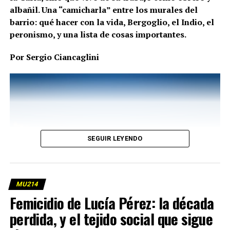
albañil. Una “camicharla” entre los murales del
barrio: qué hacer con la vida, Bergoglio, el Indio, el
peronismo, y una lista de cosas importantes.
Por Sergio Ciancaglini
SEGUIR LEYENDO
Para Nina una banda también es una organización
afectiva, y un proyecto que debe sostenerse. Fotos:
MU214
Lina Etchesuri/lavaca.org.
Femicidio de Lucía Pérez: la década
Ganó Milei, y es de noche. La casa está vacía; la pareja se
fue, mamá ya no está. Nina duerme sobre una alfombra
perdida, y el tejido social que sigue
gigante que ocupa casi todo el living, obsequio de un