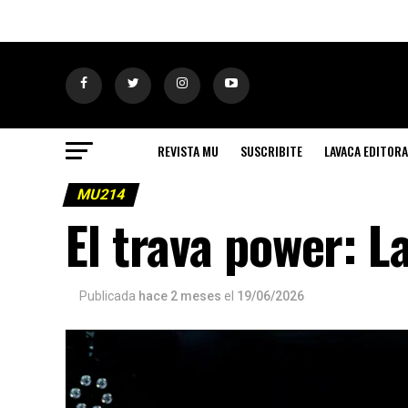
REVISTA MU
SUSCRIBITE
LAVACA EDITORA
MU214
El trava power: L
Publicada
hace 2 meses
el
19/06/2026