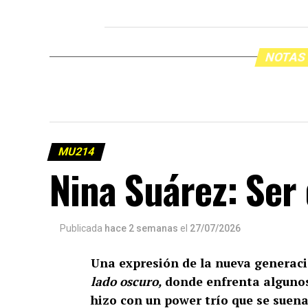
NOTAS
MU214
Nina Suárez: Ser 
Publicada
hace 2 semanas
el
27/07/2026
Una expresión de la nueva generació
lado oscuro,
donde enfrenta algunos
hizo con un power trío que se suen