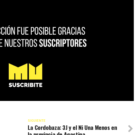
SIGUIENTE
La Cordobaza: 3J y el Ni Una Menos en
la provincia de Agostina