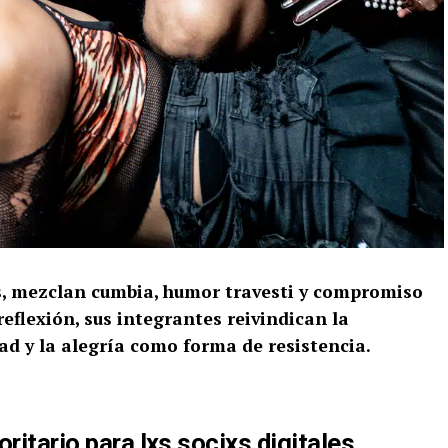
s, mezclan cumbia, humor travesti y compromiso
 reflexión, sus integrantes reivindican la
dad y la alegría como forma de resistencia.
oritario para lxs
socixs digitales
.