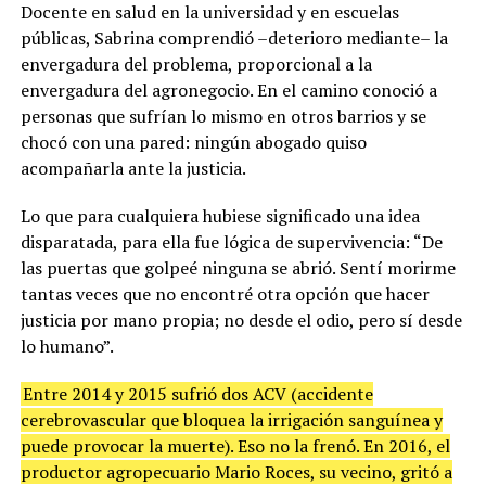
Docente en salud en la universidad y en escuelas
públicas, Sabrina comprendió –deterioro mediante– la
envergadura del problema, proporcional a la
envergadura del agronegocio. En el camino conoció a
personas que sufrían lo mismo en otros barrios y se
chocó con una pared: ningún abogado quiso
acompañarla ante la justicia.
Lo que para cualquiera hubiese significado una idea
disparatada, para ella fue lógica de supervivencia: “De
las puertas que golpeé ninguna se abrió. Sentí morirme
tantas veces que no encontré otra opción que hacer
justicia por mano propia; no desde el odio, pero sí desde
lo humano”.
Entre 2014 y 2015 sufrió dos ACV (accidente
cerebrovascular que bloquea la irrigación sanguínea y
puede provocar la muerte). Eso no la frenó. En 2016, el
productor agropecuario Mario Roces, su vecino, gritó a