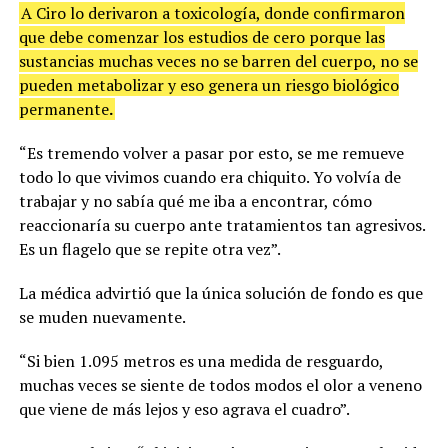
A Ciro lo derivaron a toxicología, donde confirmaron
que debe comenzar los estudios de cero porque las
sustancias muchas veces no se barren del cuerpo, no se
pueden metabolizar y eso genera un riesgo biológico
permanente
.
“Es tremendo volver a pasar por esto, se me remueve
todo lo que vivimos cuando era chiquito. Yo volvía de
trabajar y no sabía qué me iba a encontrar, cómo
reaccionaría su cuerpo ante tratamientos tan agresivos.
Es un flagelo que se repite otra vez”.
La médica advirtió que la única solución de fondo es que
se muden nuevamente.
“Si bien 1.095 metros es una medida de resguardo,
muchas veces se siente de todos modos el olor a veneno
que viene de más lejos y eso agrava el cuadro”.