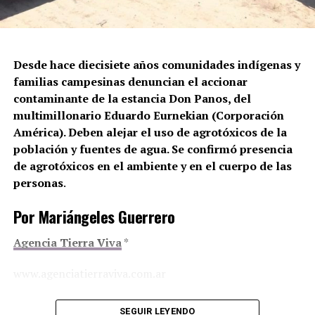
Desde hace diecisiete años comunidades indígenas y
familias campesinas denuncian el accionar
contaminante de la estancia Don Panos, del
multimillonario Eduardo Eurnekian (Corporación
América). Deben alejar el uso de agrotóxicos de la
población y fuentes de agua. Se confirmó presencia
de agrotóxicos en el ambiente y en el cuerpo de las
personas
.
Por Mariángeles Guerrero
Agencia Tierra Viva
*
www.agenciatierraviva.com.ar
El Poder Judicial de Chaco ordenó fijar límites a las
SEGUIR LEYENDO