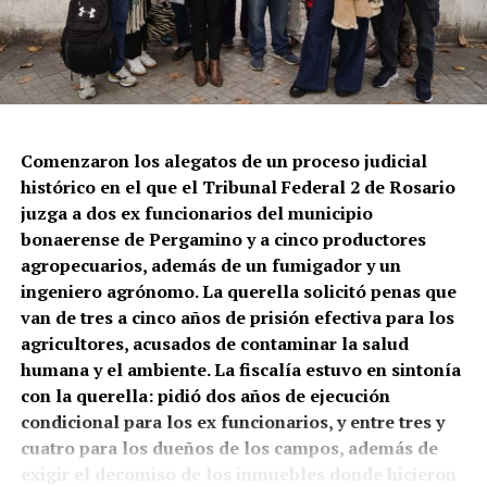
Pueblo Qom que se dedican a trabajar la tierra. Desde
principios de los 2000 comenzaron a vivir las
consecuencias de las fumigaciones realizadas en el
campo Don Panos, una estancia de 16.922 hectáreas
perteneciente a la empresa Unitec Bio y arrendada por
Marfra, ambas firmas pertenecientes al Grupo
Comenzaron los alegatos de un proceso judicial
Eurnekian. La estancia linda con Presidencia Roca y
histórico en el que el Tribunal Federal 2 de Rosario
Pampa del Indio, ambas localidades del departamento
juzga a dos ex funcionarios del municipio
General San Martín. Según una de las abogadas de los
bonaerense de Pergamino y a cinco productores
denunciantes, Alejandra Gómez, la primera denuncia
agropecuarios, además de un fumigador y un
por el uso de agrotóxicos se registró en 2006.
ingeniero agrónomo. La querella solicitó penas que
van de tres a cinco años de prisión efectiva para los
Esa primera denuncia formulada por una de las familias
agricultores, acusados de contaminar la salud
no impidió que se continúe echando venenos a las zonas
humana y el ambiente. La fiscalía estuvo en sintonía
aledañas. Según consta en la sentencia de principios de
con la querella: pidió dos años de ejecución
junio,
las fumigaciones se realizaban sin respetar las
condicional para los ex funcionarios, y entre tres y
distancias mínimas
de exclusión.
Provocaron
cuatro para los dueños de los campos, además de
afecciones a la salud
de integrantes de las
exigir el decomiso de los inmuebles donde hicieron
comunidades, incluyendo niños, personas mayores y