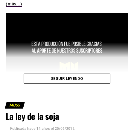
(más…)
SEGUIR LEYENDO
MU55
La ley de la soja
Publicada
hace 14 años
el
25/06/2012