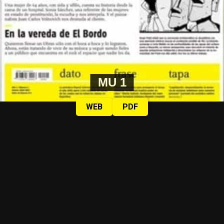
MU 1
WEB
PDF