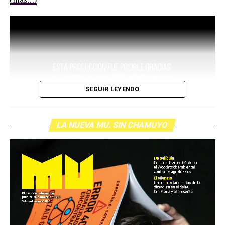
42 familias que ingresaron para reclamar sus derechos.
Son integrantes de la Cooperativa de San Telmo, titular
de las escrituras y el certificado de dominio del predio.
Allí planean mantener una serie de cuartos donde
puedan vivir las familias, a la vez que proyectan en la
planta baja la edificación de una galería cultural a cargo
de organizaciones sociales y artistas independientes y
hasta un centro médico.
SEGUIR LEYENDO
LA NUEVA MU. SIN CHAMUYO