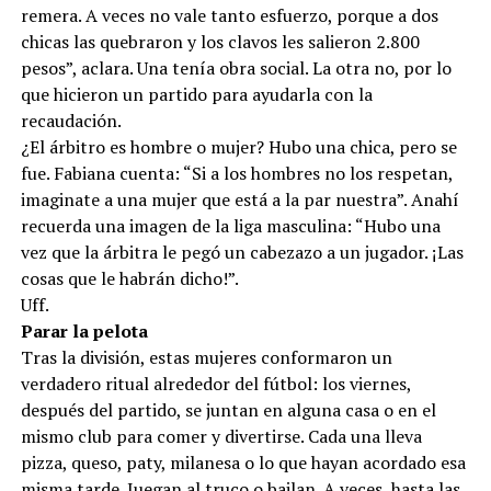
remera. A veces no vale tanto esfuerzo, porque a dos
chicas las quebraron y los clavos les salieron 2.800
pesos”, aclara. Una tenía obra social. La otra no, por lo
que hicieron un partido para ayudarla con la
recaudación.
¿El árbitro es hombre o mujer? Hubo una chica, pero se
fue. Fabiana cuenta: “Si a los hombres no los respetan,
imaginate a una mujer que está a la par nuestra”. Anahí
recuerda una imagen de la liga masculina: “Hubo una
vez que la árbitra le pegó un cabezazo a un jugador. ¡Las
cosas que le habrán dicho!”.
Uff.
Parar la pelota
Tras la división, estas mujeres conformaron un
verdadero ritual alrededor del fútbol: los viernes,
después del partido, se juntan en alguna casa o en el
mismo club para comer y divertirse. Cada una lleva
pizza, queso, paty, milanesa o lo que hayan acordado esa
misma tarde. Juegan al truco o bailan. A veces, hasta las