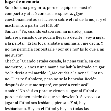
Jugar de memoria
Solo fue una pregunta, pero el equipo se mostró
compacto y atacó con cada respuesta. ¿Qué
cuestionamientos se hicieron sobre el rol de la mujer y el
machismo, a partir del fútbol?
Sandra: “Yo, cuando estaba con mi marido, jamás
hubiese pensado que podría llegar a decirle: ´voy a jugar
a la pelota.’ ´Estás loca, andate a gimnasia´, me decía. Y
no me permitía contestarle ¿por qué no? Es lo que a mí
me gusta”.
Chechu: “Cuando estaba casada, la nena tenía, en ese
momento, 2 años y una mamá me había invitado a jugar.
Yo le decía a mi marido: ´¿Me cuidás a la nena?´. Era un
no. Él es re futbolero, pero no se la bancaba. Recién
después de que me separé, empecé a venir acá”.
Anahí: “No sé si es porque vienen a jugar al fútbol o
porque tienen miedo de que se ´desvíen’t. Si vos vas a
jugar al fútbol sos lesbiana, piensan. Y sí, hay
lesbianismo. Hay en el fútbol y hay en todas las