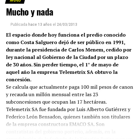
MU63
Mucho y nada
Publicada
hace 13 años
el
24/03/2013
El espacio donde hoy funciona el predio conocido
como Costa Salguero dejó de ser público en 1991,
durante la presidencia de Carlos Menem, cedido por
ley nacional al Gobierno de la Ciudad por un plazo
de 30 años. Sin perder tiempo, el 1° de mayo de
aquel año la empresa Telemetrix SA obtuvo la
concesión.
Se calcula que actualmente paga 100 mil pesos de canon
y recauda un millón mensual entre las 23
subconcesiones que ocupan las 17 hectáreas.
Telemetrix SA fue fundada por Luis Alberto Gutiérrez y
Federico León Bensadon, quienes también son titulares
de la empresa constructora EMACO SA. Son
contratistas del gobierno porteño, además, en la