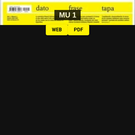
MU 1
WEB
PDF