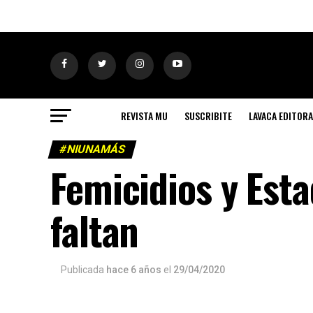
REVISTA MU
SUSCRIBITE
LAVACA EDITORA
#NIUNAMÁS
Femicidios y Est
faltan
Publicada
hace 6 años
el
29/04/2020