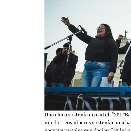
Una chica sostenía un cartel: “28J #B
miedo”. Dos niñeces sostenían una ban
negra) y carteles que decían: “Milei 