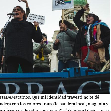
astaDeMatarnos. Que mi identidad travesti no te dé
dera con los colores trans (la bandera local, magenta y
tus discursos de odio nos matan” y “Siempre trava, nunca