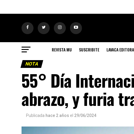
REVISTA MU
SUSCRIBITE
LAVACA EDITORA
NOTA
55° Día Internaci
abrazo, y furia t
Publicada
hace 2 años
el
29/06/2024