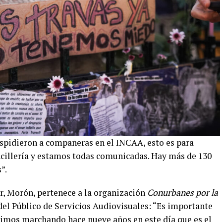
espidieron a compañeras en el INCAA, esto es para
cillería y estamos todas comunicadas. Hay más de 130
”.
r, Morón, pertenece a la organización
Conurbanes por la
 del Público de Servicios Audiovisuales: “Es importante
enimos marchando hace nueve años en este día que es el