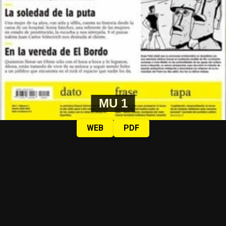
Foto: Juan Valeiro/ lavaca.org
Las mujeres de Córdoba ganando las calles, pese a la lluvia, y pese a
MU 1
todo.
Fotos: Nany Palazzini /lavaca.org
WEB
PDF