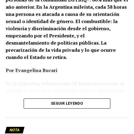
año anterior. En la Argentina mileísta, cada 38 horas
una persona es atacada a causa de su orientación
sexual o identidad de género.
El combustible: la
violencia y discriminación desde el gobierno,
empezando por el Presidente, y el
desmantelamiento de políticas públicas. La
precarización de la vida privada y lo que ocurre
cuando el Estado se retira.
Por Evangelina Bucari
En la Argentina mileísta, cada 38 horas una persona es
atacada a causa de su orientación sexual o identidad de
género. En Cañuelas, un hombre le prendió fuego a la
SEGUIR LEYENDO
casa de una pareja de lesbianas. En Recoleta, dos
mujeres, de 26 y 24 años, caminaban de la mano cuando
un hombre las frenó y las increpó: una terminó con la
nariz fracturada; la otra, con lesiones en la mano. En
NOTA
Palermo, un joven gay fue brutalmente golpeado y le