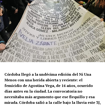
políticas públicas, vaciamiento de organismos de
protección, paralización de la agenda legislativa en
materia de derechos y consolidación de discursos
fascistas que estigmatizan a la diversidad.
Para María Rachid, titular del Instituto contra la
Discriminación de la Ciudad de Buenos Aires e
integrante de la Federación Argentina LGBT+
(FALGBT), el drástico aumento de estos crímenes en
Argentina no puede separarse de los discursos de odio
que provienen del gobierno nacional. “Tanto el
presidente como funcionarios y allegados se expresan
de manera violenta y discriminatoria hacia la comunidad
Córdoba llegó a la undécima edición del Ni Una
LGBT en general y, principalmente, hacia la comunidad
Menos con una herida abierta y reciente: el
trans”, describe Rachid. “Y eso –agrega– genera mayor
femicidio de Agostina Vega, de 14 años, ocurrido
violencia y discriminación en la vida cotidiana. Esos
días antes en la ciudad. La convocatoria no
discursos terminan legitimando, avalando y fomentando
necesitaba más argumento que ese flequillo y esa
la violencia hacia nuestra comunidad”.
mirada. Córdoba salió a la calle bajo la lluvia este 3J,