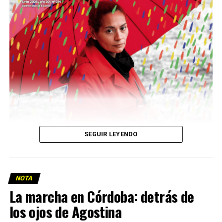
Descargar la Mu en PDF
SEGUIR LEYENDO
NOTA
La marcha en Córdoba: detrás de
los ojos de Agostina
Viaje a la vida en el Delta: Y la nave