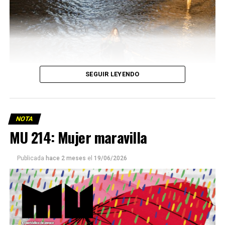
SEGUIR LEYENDO
NOTA
MU 214: Mujer maravilla
Publicada
hace 2 meses
el
19/06/2026
Este número 215 de MU ☝️viene con doble tapa, que
podría ser una frase:
Sin chamuyo, a remarla.