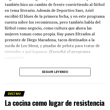
también hizo un cambio de frente convirtiendo al fútbol
en tema literario. Además de Deportivo Saer, Ariel
escribió El blues de la primera fecha, y en este programa
cuenta sobre los recomienzos, pero también habla del
fútbol como negocio, como cultura que ahora las
mujeres toman como propia. Hay pases filtrados al
presente de Diego Maradona, tacos destinados a la
zurda de Leo Messi, y pisadas de pelota para tratar de
entender a qué jugamos.
(Escuchá el programa
completo)
.
Descargar los archivos de audio:
Bloque 1
/
Bloque 2
SEGUIR LEYENDO
Descargar el programa
La reproducción de este programa es libre. Sólo tenés
DECÍ MU
que mandar un mail a
infolavaca@yahoo.com.ar
para
La cocina como lugar de resistencia
emitir todos los programas de Decí MU