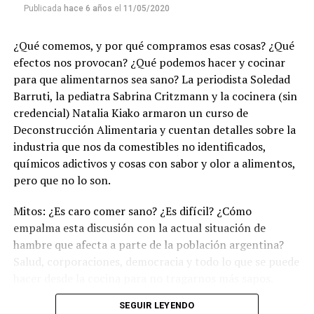
Publicada
hace 6 años
el
11/05/2020
¿Qué comemos, y por qué compramos esas cosas? ¿Qué
efectos nos provocan? ¿Qué podemos hacer y cocinar
para que alimentarnos sea sano? La periodista Soledad
Barruti, la pediatra Sabrina Critzmann y la cocinera (sin
credencial) Natalia Kiako armaron un curso de
Deconstrucción Alimentaria y cuentan detalles sobre la
industria que nos da comestibles no identificados,
químicos adictivos y cosas con sabor y olor a alimentos,
pero que no lo son.
Mitos: ¿Es caro comer sano? ¿Es difícil? ¿Cómo
empalma esta discusión con la actual situación de
hambre que afecta a parte de la población argentina?
Salud, corporaciones, democracia y todo lo que se puede
hacer desde la cocina para no tragarnos más sapos.
(Escuchá el programa completo)
.
SEGUIR LEYENDO