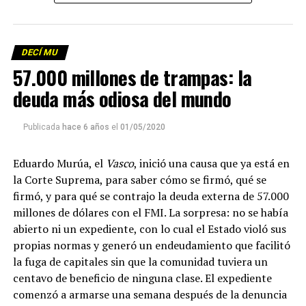
Descargar los archivos de audio:
Bloque 1
/
Bloque 2
DECÍ MU
Foto: Martina Perosa
57.000 millones de trampas: la
Descargar el programa
La reproducción de este programa es libre. Sólo tenés
deuda más odiosa del mundo
que mandar un mail a
infolavaca@yahoo.com.ar
para
emitir todos los programas de Decí MU
Publicada
hace 6 años
el
01/05/2020
Eduardo Murúa, el
Vasco
, inició una causa que ya está en
la Corte Suprema, para saber cómo se firmó, qué se
firmó, y para qué se contrajo la deuda externa de 57.000
millones de dólares con el FMI. La sorpresa: no se había
abierto ni un expediente, con lo cual el Estado violó sus
propias normas y generó un endeudamiento que facilitó
la fuga de capitales sin que la comunidad tuviera un
centavo de beneficio de ninguna clase. El expediente
comenzó a armarse una semana después de la denuncia