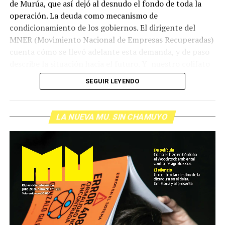
de Murúa, que así dejó al desnudo el fondo de toda la
operación. La deuda como mecanismo de
condicionamiento de los gobiernos. El dirigente del
MNER (Movimiento Nacional de Empresas Recuperadas)
cuenta cómo se llevó adelante esta demanda, y de paso
describe la situación hacia el futuro. Y nuestro colifato
de cabecera Hugo López va a dar una definición
SEGUIR LEYENDO
inolvidable sobre los normales y los anormales. Como
siempre, Pablo Marchetti que llega con música y con El
grito pelado.
(Escuchá el programa completo)
LA NUEVA MU. SIN CHAMUYO
Descargar los archivos de audio:
Bloque 1
/
Bloque 2
Foto: Nacho Yuchark
Descargar el programa
La reproducción de este programa es libre. Sólo tenés
que mandar un mail a
infolavaca@yahoo.com.ar
para