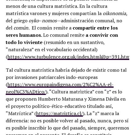
menos de una cultura matrística. En la cultura
matrística varones y mujeres compartían la
oikonomia,
del griego
oyko
–
nomos
—administración comunal, no
del
común.
El común remite a
compartir entre los
seres humanos.
Lo comunal remite
a convivir con
todo lo viviente
(resumido en un sustantivo,
“naturaleza” en el vocabulario occidental)
(
https://www.turbulence.org.uk/index.html@p=391.html
).
Tal cultura matrística habría dejado de existir como tal
por invasiones patriarcales indo-europeas
(
https://www.europaindigena.com/2%C2%AA-el-
neol%C3%ADtico/
). “Cultura matrìztica” con “z” es lo
que proponen Humberto Maturana y Ximena Dávila en
el proyecto político-ético-educativo titulado así,
“Matríztica” (
https://matriztica.cl/
). La “z” marca la
diferencia: no es posible volver al pasado, nunca, pero sí
es posible inscribir lo que del pasado, siempre, queremos