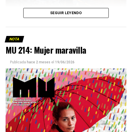
SEGUIR LEYENDO
NOTA
MU 214: Mujer maravilla
Publicada
hace 2 meses
el
19/06/2026
Este número 215 de MU ☝️viene con doble tapa, que
podría ser una frase:
Sin chamuyo, a remarla.
Descargar la Mu en PDF