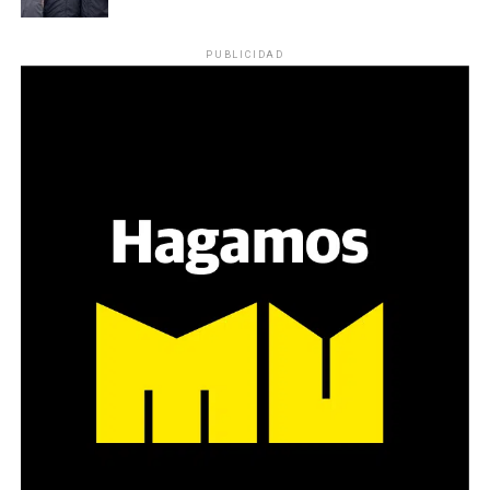
reparten lienzos con los ojos serigrafiados de Agostina.
Los ojos y su flequillo de nena.
PUBLICIDAD
Varones
Hay varios hombres presentes: padres con sus hijas,
grupos de amigos, novios. «Con los pares que no tienen
sensibilidad al tema, la conversación se vuelve muy
estratégica, hay que evitar el choque frontal. Mi método
es a través del interrogante, que puedan encarnar la
pregunta», comparte Gonzalo, de 41 años.