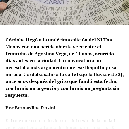
Córdoba llegó a la undécima edición del Ni Una
Menos con una herida abierta y reciente: el
femicidio de Agostina Vega, de 14 años, ocurrido
días antes en la ciudad. La convocatoria no
necesitaba más argumento que ese flequillo y esa
mirada. Córdoba salió a la calle bajo la lluvia este 3J,
once años después del grito que fundó esta fecha,
con la misma urgencia y con la misma pregunta sin
respuesta.
Por Bernardina Rosini
Ganar la vida
: La historia de (no)
El trole que recorre los barrios del oeste de la ciudad
viene casi lleno faltando dos horas para la marcha. El