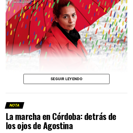
Descargar la Mu en PDF
SEGUIR LEYENDO
NOTA
La marcha en Córdoba: detrás de
los ojos de Agostina
Viaje a la vida en el Delta: Y la nave