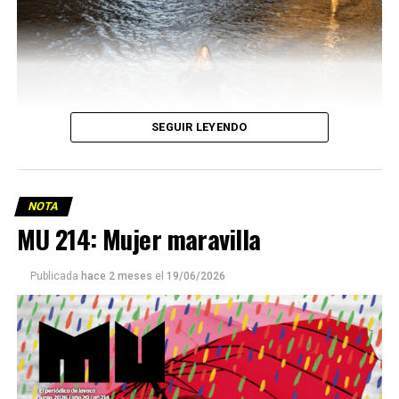
SEGUIR LEYENDO
NOTA
MU 214: Mujer maravilla
Publicada
hace 2 meses
el
19/06/2026
Este número 215 de MU ☝️viene con doble tapa, que
podría ser una frase:
Sin chamuyo, a remarla.