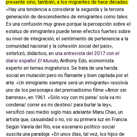
presente sino, también, a los migrantes de hace décadas.
«Hay una tendencia a considerar la segunda y la tercera
generación de descendientes de inmigrantes como tales.
Es una confusión muy grave porque la percepción sobre el
estatus de inmigrantes puede tener efectos fuertes sobre
su nivel de integración, el sentimiento de pertenencia a la
comunidad nacional y la cohesión social del país»,
sintetizó, didáctico, e
n una entrevista del 2017 con el
diario español
El Mundo
, Anthony Edo, economista
experto en temas migratorios. Se trata de una herida
social en mutación pero no flamante y bien captada por el
arte. «Un inmigrante siempre será un inmigrante» resolvía
uno de los personajes del premiadísimo filme «Amor sin
barreras», en 1961. «Sólo voy con mi pena/ sola va mi
condena/ correr es mi destino/ para burlar la ley»,
versificó casi medio siglo más adelante Manu Chao, un
artista que, casualidad o no, vio su primera luz en Francia.
Según Varela del Río, ese escenario político-social
suscita una paradoja: «En unos días, tal vez, los hijos de