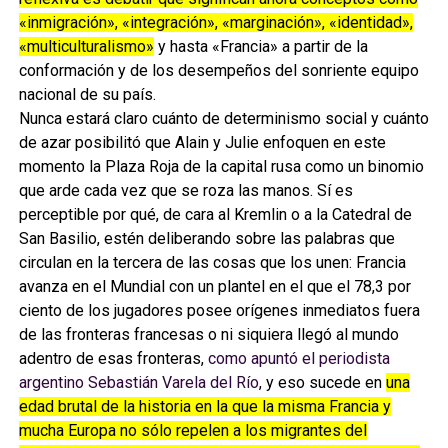
«inmigración», «integración», «marginación», «identidad»,
«multiculturalismo»
y hasta «Francia» a partir de la
conformación y de los desempeños del sonriente equipo
nacional de su país.
Nunca estará claro cuánto de determinismo social y cuánto
de azar posibilitó que Alain y Julie enfoquen en este
momento la Plaza Roja de la capital rusa como un binomio
que arde cada vez que se roza las manos. Sí es
perceptible por qué, de cara al Kremlin o a la Catedral de
San Basilio, estén deliberando sobre las palabras que
circulan en la tercera de las cosas que los unen: Francia
avanza en el Mundial con un plantel en el que el 78,3 por
ciento de los jugadores posee orígenes inmediatos fuera
de las fronteras francesas o ni siquiera llegó al mundo
adentro de esas fronteras,
como apuntó el periodista
argentino Sebastián Varela del Río
, y eso sucede en
una
edad brutal de la historia en la que la misma Francia y
mucha Europa no sólo repelen a los migrantes del