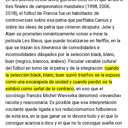
tres finales de campeonatos mundiales (1998, 2006,
2018), el fútbol de Francia fue un habilitador de
controversias sobre esa patria que perfilaba Camus y
sobre las ideas de patria que vinieron después. Julie y
Alain se prometen románticamente volver a mirar la
película Les Bleus, que puede localizarse en Netflix, en la
que se trazan los itinerarios de comodidades e
incomodidades dibujados por la selección black, blanc,
buer (negros, blancos, árabes). Peculiar variable cultural
del fútbol en torno de la patria y de la integración:
cuando
la selección black, blanc, buer sumó triunfos se la expuso
como una escarapela de unidad y cuando perdió se la
exhibió como señal de lo contrario
, en eso que el
sociólogo francés Michel Wieviorka denominó «revancha»
racista y reaccionaria. Es posible que esa interpretación
oscilante quede ligada a los reduccionismos futboleros
de esta era, en la que ganar se lo devora todo y el que lo
consigue acaricia a dios y el que no lo consigue sueña con