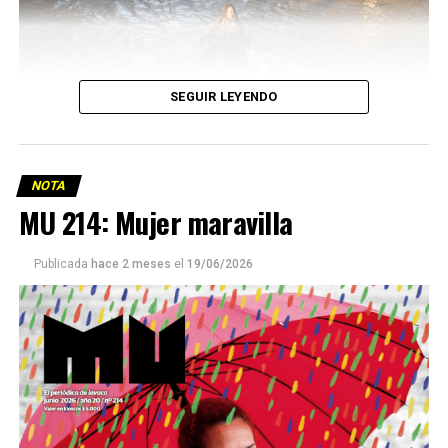
SEGUIR LEYENDO
NOTA
MU 214: Mujer maravilla
Publicada
hace 2 meses
el
19/06/2026
Este número 215 de MU ☝️viene con doble tapa, que
podría ser una frase:
Sin chamuyo, a remarla.