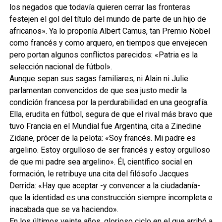
los negados que todavía quieren cerrar las fronteras
festejen el gol del título del mundo de parte de un hijo de
africanos». Ya lo proponía Albert Camus, tan Premio Nobel
como francés y como arquero, en tiempos que envejecen
pero portan algunos conflictos parecidos: «Patria es la
selección nacional de fútbol».
Aunque sepan sus sagas familiares, ni Alain ni Julie
parlamentan convencidos de que sea justo medir la
condición francesa por la perdurabilidad en una geografía.
Ella, erudita en fútbol, segura de que el rival más bravo que
tuvo Francia en el Mundial fue Argentina, cita a Zinedine
Zidane, prócer de la pelota: «Soy francés. Mi padre es
argelino. Estoy orgulloso de ser francés y estoy orgulloso
de que mi padre sea argelino». Él, científico social en
formación, le retribuye una cita del filósofo Jacques
Derrida: «Hay que aceptar -y convencer a la ciudadanía-
que la identidad es una construcción siempre incompleta e
inacabada que se va haciendo».
En los últimos veinte años, glorioso ciclo en el que arribó a