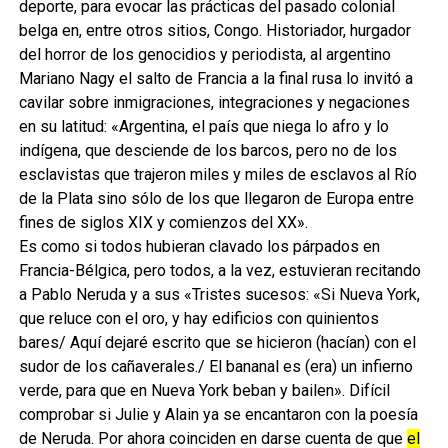
deporte, para evocar las prácticas del pasado colonial
belga en, entre otros sitios, Congo. Historiador, hurgador
del horror de los genocidios y periodista, al argentino
Mariano Nagy el salto de Francia a la final rusa lo invitó a
cavilar sobre inmigraciones, integraciones y negaciones
en su latitud: «Argentina, el país que niega lo afro y lo
indígena, que desciende de los barcos, pero no de los
esclavistas que trajeron miles y miles de esclavos al Río
de la Plata sino sólo de los que llegaron de Europa entre
fines de siglos XIX y comienzos del XX».
Es como si todos hubieran clavado los párpados en
Francia-Bélgica, pero todos, a la vez, estuvieran recitando
a Pablo Neruda y a sus «Tristes sucesos: «Si Nueva York,
que reluce con el oro, y hay edificios con quinientos
bares/ Aquí dejaré escrito que se hicieron (hacían) con el
sudor de los cañaverales./ El bananal es (era) un infierno
verde, para que en Nueva York beban y bailen». Difícil
comprobar si Julie y Alain ya se encantaron con la poesía
de Neruda. Por ahora coinciden en darse cuenta de que
el