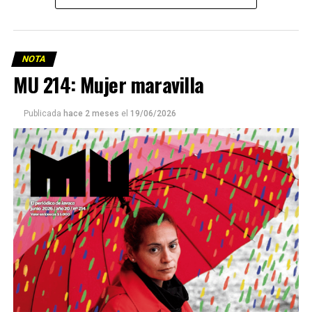
NOTA
MU 214: Mujer maravilla
Publicada
hace 2 meses
el
19/06/2026
Este número 215 de MU ☝️viene con doble tapa, que
podría ser una frase:
Sin chamuyo, a remarla.
Descargar la Mu en PDF