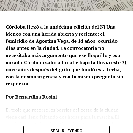
Córdoba llegó a la undécima edición del Ni Una
Menos con una herida abierta y reciente: el
femicidio de Agostina Vega, de 14 años, ocurrido
días antes en la ciudad. La convocatoria no
necesitaba más argumento que ese flequillo y esa
mirada. Córdoba salió a la calle bajo la lluvia este 3J,
once años después del grito que fundó esta fecha,
con la misma urgencia y con la misma pregunta sin
respuesta.
Por Bernardina Rosini
Ganar la vida
: La historia de (no)
El trole que recorre los barrios del oeste de la ciudad
ficción de Sabrina Ortiz
viene casi lleno faltando dos horas para la marcha. El
parabrisas anticipa el motivo: el rostro pequeño de
Agostina Vega, 14 años. Era fácil intuir que será una
SEGUIR LEYENDO
Su hijo Ciro tenía 120 veces más agrotóxicos que lo