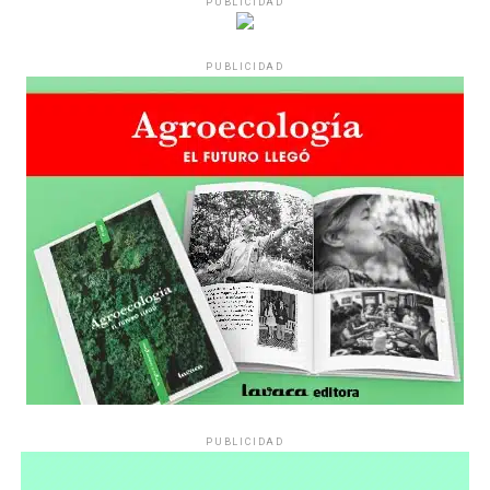
PUBLICIDAD
Varones
PUBLICIDAD
Hay varios hombres presentes: padres con sus hijas,
grupos de amigos, novios. «Con los pares que no tienen
sensibilidad al tema, la conversación se vuelve muy
estratégica, hay que evitar el choque frontal. Mi método
es a través del interrogante, que puedan encarnar la
pregunta», comparte Gonzalo, de 41 años.
PUBLICIDAD