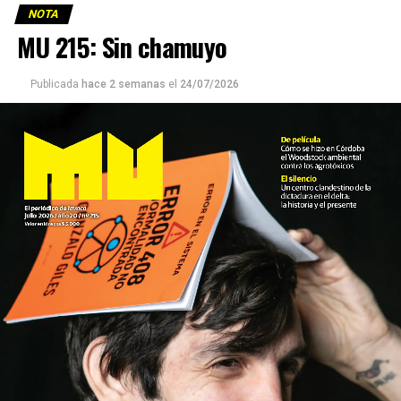
NOTA
MU 215: Sin chamuyo
Publicada
hace 2 semanas
el
24/07/2026