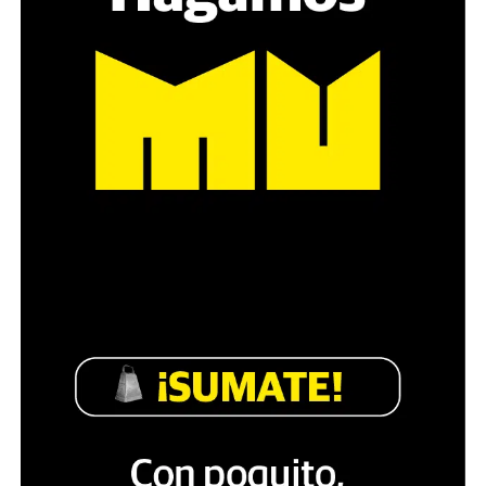
pregunta», comparte Gonzalo, de 41 años.
Década perdida: Marta Montero,
mamá de Lucía Pérez
“Estamos como el día 1”. La frase de la madre de la joven
asesinada en 2016 remite a aquel año: cuando
denunciaron que dos narcofemicidas habían abusado y
asesinado a su hija, hasta hoy, dos juicios después, pues la