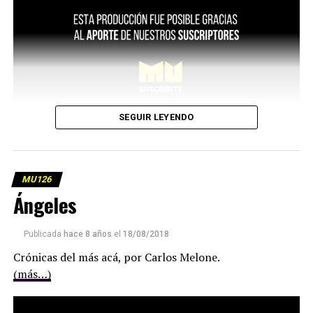
SEGUIR LEYENDO
MU126
Ángeles
Publicada
hace 8 años
el
18/08/2018
Crónicas del más acá, por Carlos Melone.
(más…)