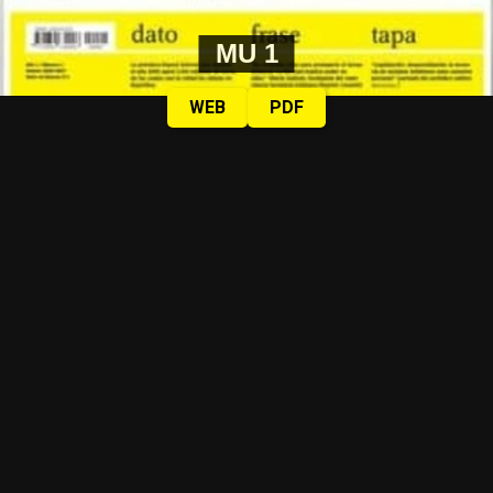
MU 1
WEB
PDF