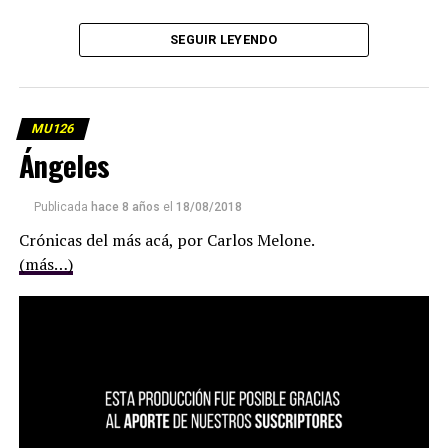
SEGUIR LEYENDO
MU126
Ángeles
Publicada
hace 8 años
el
18/08/2018
Crónicas del más acá, por Carlos Melone.
(más…)