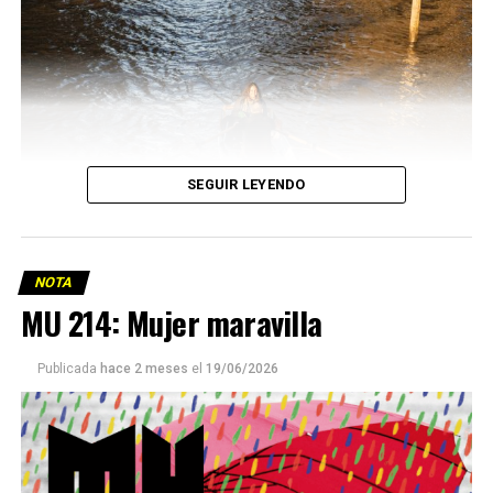
SEGUIR LEYENDO
NOTA
MU 214: Mujer maravilla
Publicada
hace 2 meses
el
19/06/2026
Este número 215 de MU ☝️viene con doble tapa, que
podría ser una frase:
Sin chamuyo, a remarla.