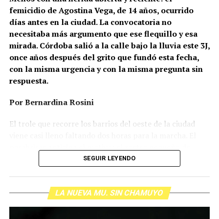
femicidio de Agostina Vega, de 14 años, ocurrido
días antes en la ciudad. La convocatoria no
necesitaba más argumento que ese flequillo y esa
mirada. Córdoba salió a la calle bajo la lluvia este 3J,
once años después del grito que fundó esta fecha,
con la misma urgencia y con la misma pregunta sin
respuesta.
Por Bernardina Rosini
Ganar la vida
: La historia de (no)
El trole que recorre los barrios del oeste de la ciudad
ficción de Sabrina Ortiz
viene casi lleno faltando dos horas para la marcha. El
parabrisas anticipa el motivo: el rostro pequeño de
Agostina Vega, 14 años. Era fácil intuir que será una
SEGUIR LEYENDO
Su hijo Ciro tenía 120 veces más agrotóxicos que lo
marcha que desbordará una ciudad que expresa
“admisible”. Su hija Fiamma, 100 veces más; ella, 58.
Gonzalo Giles, pensador y
hartazgo. Nadie mira los barrios de Córdoba, nadie
Viven en Pergamino, llamada “la capital del veneno”,
comunicador «disca»: Error en el
LA NUEVA MU. SIN CHAMUYO
atiende a su gente. Los que ocupan los sillones más
donde se encontraron pesticidas hasta en el agua de red.
mullidos de las oficinas del poder local sobrevuelan las
Bajo amenazas de muerte Sabrina inició una denuncia
sistema
veredas estalladas, no las caminan. Los cordobeses