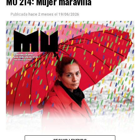
MU 214: Mujer maravilla
Publicada
hace 2 meses
el
19/06/2026
Este número 215 de MU ☝️viene con doble tapa, que
podría ser una frase:
Sin chamuyo, a remarla.
Descargar la Mu en PDF