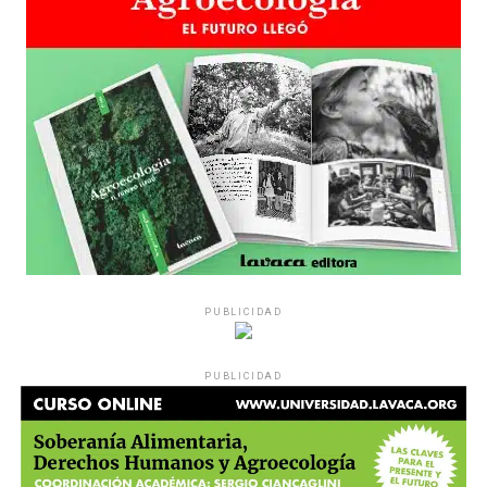
sensibilidad al tema, la conversación se vuelve muy
estratégica, hay que evitar el choque frontal. Mi método
es a través del interrogante, que puedan encarnar la
pregunta», comparte Gonzalo, de 41 años.
PUBLICIDAD
Década perdida: Marta Montero,
PUBLICIDAD
mamá de Lucía Pérez
“Estamos como el día 1”. La frase de la madre de la joven