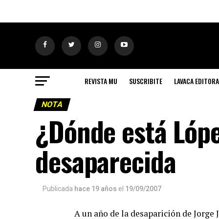
REVISTA MU
SUSCRIBITE
LAVACA EDITORA
NOTA
¿Dónde está López
desaparecida
Publicada
hace 19 años
el
19/09/2007
A un año de la desaparición de Jorge J