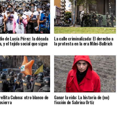
dio de Lucía Pérez: la década
La calle criminalizada: El derecho a
, y el tejido social que sigue
la protesta en la era Milei-Bullrich
rellita Culona: otro blanco de
Ganar la vida: La historia de (no)
osierra
ficción de Sabrina Ortiz