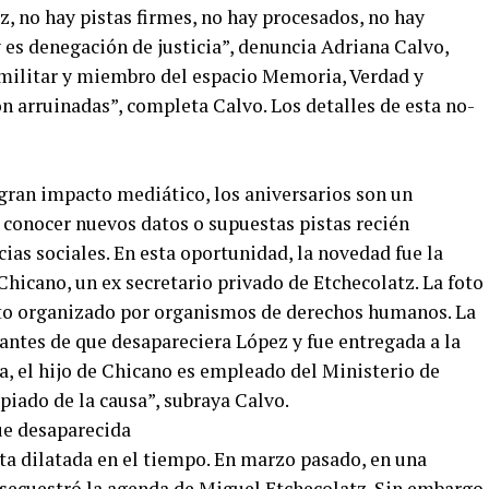
z, no hay pistas firmes, no hay procesados, no hay
 es denegación de justicia”, denuncia Adriana Calvo,
 militar y miembro del espacio Memoria, Verdad y
ron arruinadas”, completa Calvo. Los detalles de esta no-
gran impacto mediático, los aniversarios son un
conocer nuevos datos o supuestas pistas recién
cias sociales. En esta oportunidad, la novedad fue la
Chicano, un ex secretario privado de Etchecolatz. La foto
cto organizado por organismos de derechos humanos. La
antes de que desapareciera López y fue entregada a la
a, el hijo de Chicano es empleado del Ministerio de
opiado de la causa”, subraya Calvo.
sta dilatada en el tiempo. En marzo pasado, en una
e secuestró la agenda de Miguel Etchecolatz. Sin embargo