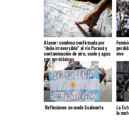
Atanor: condena confirmada por
Femici
“daño irreversible” al río Paraná y
perdida
contaminación de aire, suelo y agua
vivo
con agrotóxicos
Reflexiones en modo Scaloneta
La Est
la mot