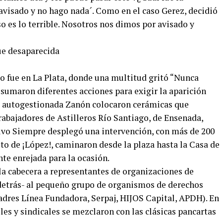
avisado y no hago nada´. Como en el caso Gerez, decidió
Eso es lo terrible. Nosotros nos dimos por avisado y
amo fue en La Plata, donde una multitud gritó “Nunca
e sumaron diferentes acciones para exigir la aparición
ca autogestionada Zanón colocaron cerámicas que
rabajadores de Astilleros Río Santiago, de Ensenada,
tivo Siempre desplegó una intervención, con más de 200
ito de ¡López!, caminaron desde la plaza hasta la Casa de
te enrejada para la ocasión.
la cabecera a representantes de organizaciones de
s detrás- al pequeño grupo de organismos de derechos
res Línea Fundadora, Serpaj, HIJOS Capital, APDH). En
les y sindicales se mezclaron con las clásicas pancartas