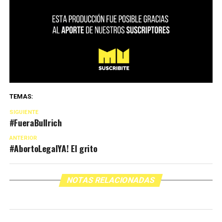
TEMAS:
SIGUIENTE
#FueraBullrich
ANTERIOR
#AbortoLegalYA! El grito
NOTAS RELACIONADAS