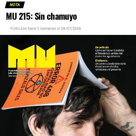
NOTA
MU 215: Sin chamuyo
Publicada
hace 2 semanas
el
24/07/2026