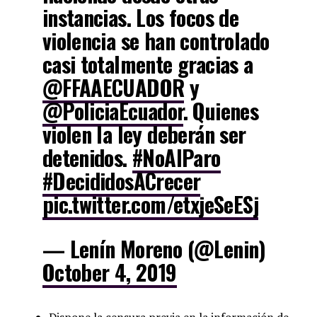
instancias. Los focos de
violencia se han controlado
casi totalmente gracias a
@FFAAECUADOR
y
@PoliciaEcuador
. Quienes
violen la ley deberán ser
detenidos.
#NoAlParo
#DecididosACrecer
pic.twitter.com/etxjeSeESj
— Lenín Moreno (@Lenin)
October 4, 2019
Dispone la censura previa en la información de