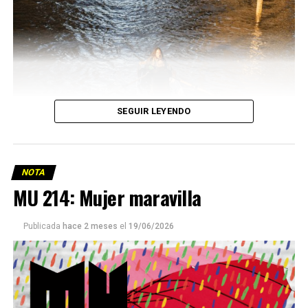
SEGUIR LEYENDO
NOTA
MU 214: Mujer maravilla
Publicada
hace 2 meses
el
19/06/2026
Este número 215 de MU ☝️viene con doble tapa, que
podría ser una frase:
Sin chamuyo, a remarla.