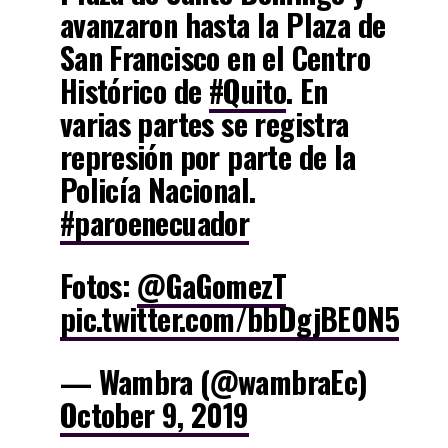
avanzaron hasta la Plaza de
San Francisco en el Centro
Histórico de
#Quito
. En
varias partes se registra
represión por parte de la
Policía Nacional.
#paroenecuador
Fotos:
@GaGomezT
pic.twitter.com/bbDgjBE0N5
— Wambra (@wambraEc)
October 9, 2019