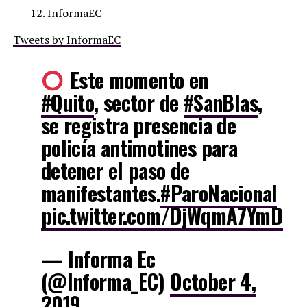
InformaEC
Tweets by InformaEC
Este momento en
#Quito
, sector de
#SanBlas
,
se registra presencia de
policía antimotines para
detener el paso de
manifestantes.
#ParoNacional
pic.twitter.com/DjWqmA7YmD
— Informa Ec
(@Informa_EC)
October 4,
2019