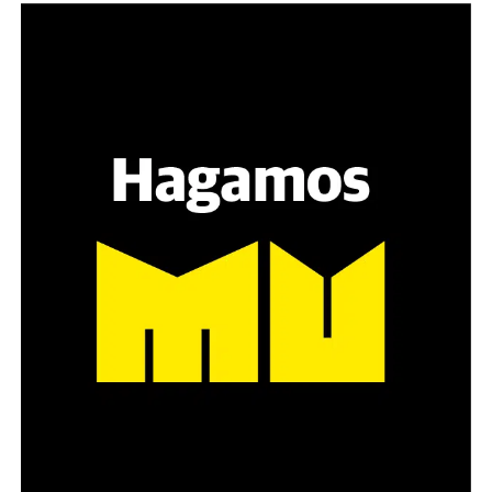
Varones
Hay varios hombres presentes: padres con sus hijas,
grupos de amigos, novios. «Con los pares que no tienen
sensibilidad al tema, la conversación se vuelve muy
estratégica, hay que evitar el choque frontal. Mi método
es a través del interrogante, que puedan encarnar la
pregunta», comparte Gonzalo, de 41 años.