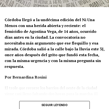
Córdoba llegó a la undécima edición del Ni Una
Menos con una herida abierta y reciente: el
femicidio de Agostina Vega, de 14 años, ocurrido
días antes en la ciudad. La convocatoria no
necesitaba más argumento que ese flequillo y esa
mirada. Córdoba salió a la calle bajo la lluvia este 3J,
once años después del grito que fundó esta fecha,
con la misma urgencia y con la misma pregunta sin
respuesta.
Por Bernardina Rosini
Ganar la vida
: La historia de (no)
El trole que recorre los barrios del oeste de la ciudad
ficción de Sabrina Ortiz
viene casi lleno faltando dos horas para la marcha. El
parabrisas anticipa el motivo: el rostro pequeño de
Agostina Vega, 14 años. Era fácil intuir que será una
SEGUIR LEYENDO
Su hijo Ciro tenía 120 veces más agrotóxicos que lo