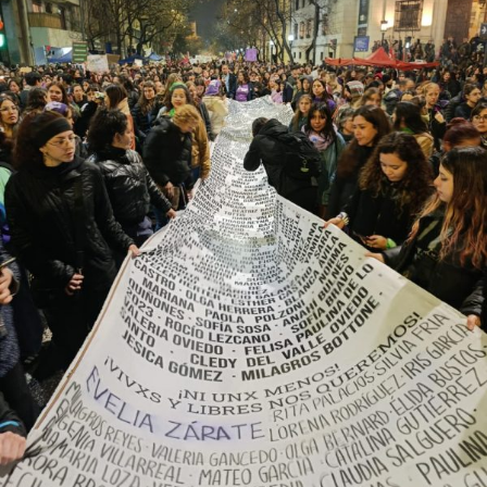
provee biodiversidad, y a una soberanía que se pierde río
abajo. Viaje en barco de MU desde el bajo delta
Descargar la Mu en PDF
bonaerense, para conocer y escuchar a isleños,
productores, docentes, ambientalistas y vecinos que
resisten otra avanzada sobre un territorio en disputa.
Por Francisco Pandolfi