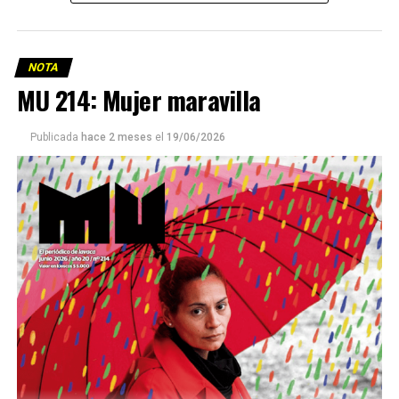
NOTA
MU 214: Mujer maravilla
Publicada
hace 2 meses
el
19/06/2026
Este número 215 de MU ☝️viene con doble tapa, que
podría ser una frase:
Sin chamuyo, a remarla.
Descargar la Mu en PDF