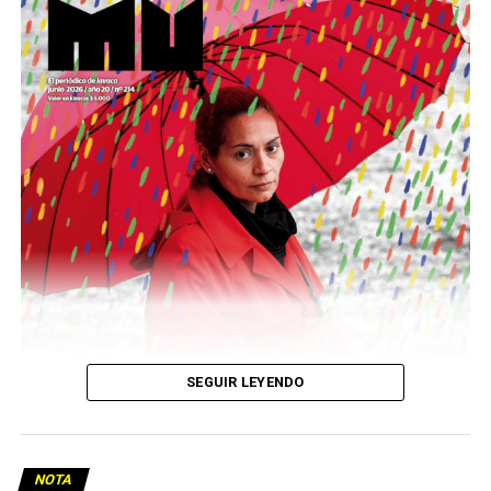
Este número 215 de MU ☝️viene con doble tapa, que
podría ser una frase:
Sin chamuyo, a remarla.
Descargar la Mu en PDF
SEGUIR LEYENDO
NOTA