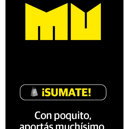
Década perdida: Marta Montero,
mamá de Lucía Pérez
“Estamos como el día 1”. La frase de la madre de la joven
asesinada en 2016 remite a aquel año: cuando
denunciaron que dos narcofemicidas habían abusado y
asesinado a su hija, hasta hoy, dos juicios después, pues la
impunidad sigue consagrada. De motivar el Primer Paro
Nacional de Mujeres a la decisión que tomó Marta ahora: