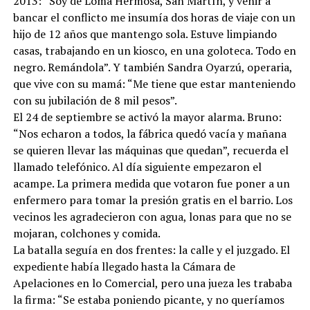
2013: “Soy de Loma Hermosa, San Martín, y venir a
bancar el conflicto me insumía dos horas de viaje con un
hijo de 12 años que mantengo sola. Estuve limpiando
casas, trabajando en un kiosco, en una goloteca. Todo en
negro. Remándola”. Y también Sandra Oyarzú, operaria,
que vive con su mamá: “Me tiene que estar manteniendo
con su jubilación de 8 mil pesos”.
El 24 de septiembre se activó la mayor alarma. Bruno:
“Nos echaron a todos, la fábrica quedó vacía y mañana
se quieren llevar las máquinas que quedan”, recuerda el
llamado telefónico. Al día siguiente empezaron el
acampe. La primera medida que votaron fue poner a un
enfermero para tomar la presión gratis en el barrio. Los
vecinos les agradecieron con agua, lonas para que no se
mojaran, colchones y comida.
La batalla seguía en dos frentes: la calle y el juzgado. El
expediente había llegado hasta la Cámara de
Apelaciones en lo Comercial, pero una jueza les trababa
la firma: “Se estaba poniendo picante, y no queríamos