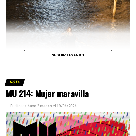
SEGUIR LEYENDO
NOTA
MU 214: Mujer maravilla
Publicada
hace 2 meses
el
19/06/2026
Este número 215 de MU ☝️viene con doble tapa, que
podría ser una frase:
Sin chamuyo, a remarla.