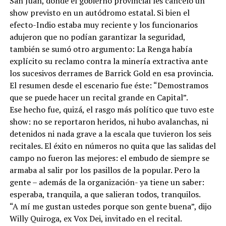
San Juan, donde el gobierno provincial les canceló un
show previsto en un autódromo estatal. Si bien el
efecto-Indio estaba muy reciente y los funcionarios
adujeron que no podían garantizar la seguridad,
también se sumó otro argumento: La Renga había
explícito su reclamo contra la minería extractiva ante
los sucesivos derrames de Barrick Gold en esa provincia.
El resumen desde el escenario fue éste: “Demostramos
que se puede hacer un recital grande en Capital”.
Ese hecho fue, quizá, el rasgo más político que tuvo este
show: no se reportaron heridos, ni hubo avalanchas, ni
detenidos ni nada grave a la escala que tuvieron los seis
recitales. El éxito en números no quita que las salidas del
campo no fueron las mejores: el embudo de siempre se
armaba al salir por los pasillos de la popular. Pero la
gente – además de la organización- ya tiene un saber:
esperaba, tranquila, a que salieran todos, tranquilos.
“A mí me gustan ustedes porque son gente buena”, dijo
Willy Quiroga, ex Vox Dei, invitado en el recital.