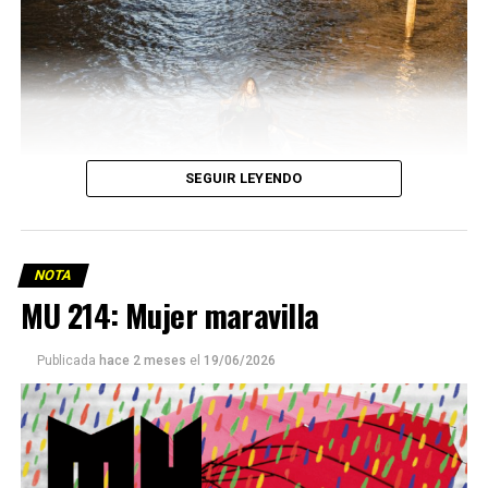
SEGUIR LEYENDO
NOTA
MU 214: Mujer maravilla
Publicada
hace 2 meses
el
19/06/2026
Este número 215 de MU ☝️viene con doble tapa, que
podría ser una frase:
Sin chamuyo, a remarla.