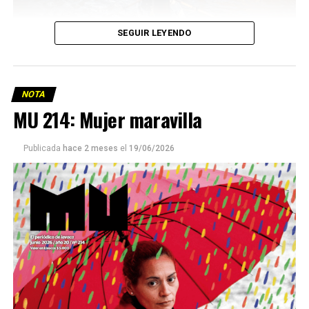
SEGUIR LEYENDO
NOTA
MU 214: Mujer maravilla
Publicada
hace 2 meses
el
19/06/2026
Este número 215 de MU ☝️viene con doble tapa, que
podría ser una frase:
Sin chamuyo, a remarla.
Descargar la Mu en PDF