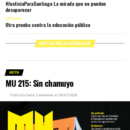
#JusticiaParaSantiago La mirada que no pueden
desaparecer
ANTERIOR
Otra prueba contra la educación pública
NOTAS RELACIONADAS
NOTA
MU 215: Sin chamuyo
Publicada
hace 2 semanas
el
24/07/2026