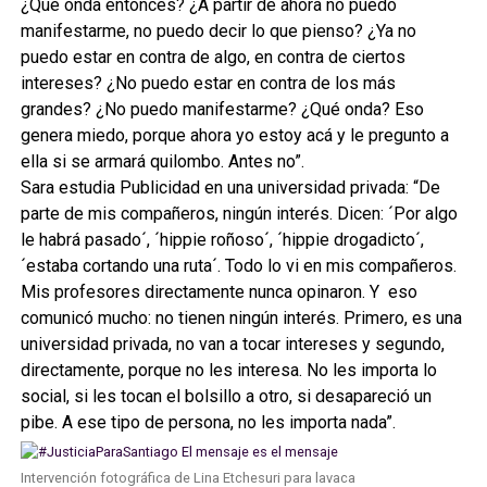
¿Qué onda entonces? ¿A partir de ahora no puedo
manifestarme, no puedo decir lo que pienso? ¿Ya no
puedo estar en contra de algo, en contra de ciertos
intereses? ¿No puedo estar en contra de los más
grandes? ¿No puedo manifestarme? ¿Qué onda? Eso
genera miedo, porque ahora yo estoy acá y le pregunto a
ella si se armará quilombo. Antes no”.
Sara estudia Publicidad en una universidad privada: “De
parte de mis compañeros, ningún interés. Dicen: ´Por algo
le habrá pasado´, ´hippie roñoso´, ´hippie drogadicto´,
´estaba cortando una ruta´. Todo lo vi en mis compañeros.
Mis profesores directamente nunca opinaron. Y eso
comunicó mucho: no tienen ningún interés. Primero, es una
universidad privada, no van a tocar intereses y segundo,
directamente, porque no les interesa. No les importa lo
social, si les tocan el bolsillo a otro, si desapareció un
pibe. A ese tipo de persona, no les importa nada”.
Intervención fotográfica de Lina Etchesuri para lavaca