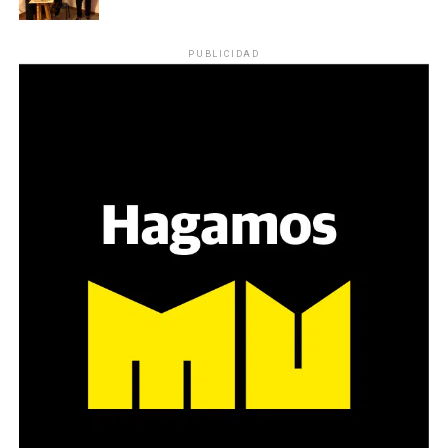
reparten lienzos con los ojos serigrafiados de Agostina.
Los ojos y su flequillo de nena.
PUBLICIDAD
Varones
Hay varios hombres presentes: padres con sus hijas,
grupos de amigos, novios. «Con los pares que no tienen
sensibilidad al tema, la conversación se vuelve muy
estratégica, hay que evitar el choque frontal. Mi método
es a través del interrogante, que puedan encarnar la
pregunta», comparte Gonzalo, de 41 años.