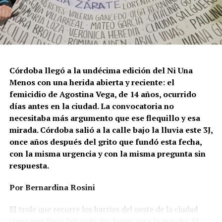
Córdoba llegó a la undécima edición del Ni Una
Menos con una herida abierta y reciente: el
femicidio de Agostina Vega, de 14 años, ocurrido
días antes en la ciudad. La convocatoria no
necesitaba más argumento que ese flequillo y esa
mirada. Córdoba salió a la calle bajo la lluvia este 3J,
once años después del grito que fundó esta fecha,
con la misma urgencia y con la misma pregunta sin
respuesta.
Por Bernardina Rosini
Ganar la vida
: La historia de (no)
El trole que recorre los barrios del oeste de la ciudad
viene casi lleno faltando dos horas para la marcha. El