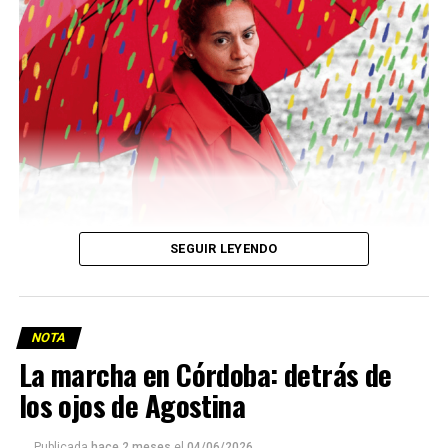
Descargar la Mu en PDF
SEGUIR LEYENDO
NOTA
La marcha en Córdoba: detrás de
los ojos de Agostina
Viaje a la vida en el Delta: Y la nave
Publicada
hace 2 meses
el
04/06/2026