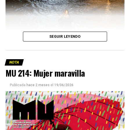
SEGUIR LEYENDO
NOTA
MU 214: Mujer maravilla
Publicada
hace 2 meses
el
19/06/2026
Este número 215 de MU ☝️viene con doble tapa, que
podría ser una frase:
Sin chamuyo, a remarla.