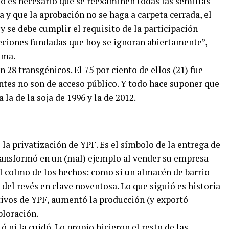
so es necesario que se reexaminen todas las semillas
a y que la aprobación no se haga a carpeta cerrada, el
 se debe cumplir el requisito de la participación
jeciones fundadas que hoy se ignoran abiertamente”,
lma.
28 transgénicos. El 75 por ciento de ellos (21) fue
ntes no son de acceso público. Y todo hace suponer que
 la de la soja de 1996 y la de 2012.
la privatización de YPF. Es el símbolo de la entrega de
ransformó en un (mal) ejemplo al vender su empresa
el colmo de los hechos: como si un almacén de barrio
el revés en clave noventosa. Lo que siguió es historia
tivos de YPF, aumentó la producción (y exportó
ploración.
ó ni la cuidó. Lo propio hicieron el resto de las