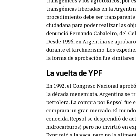
transgénicos y los agrotóxicos, por e
transgénicas liberadas en la Argentin
procedimiento debe ser transparente y
ciudadana para poder realizar las ob
denunció Fernando Cabaleiro, del Ce
Desde 1996, en Argentina se aprobaron 
durante el kirchnerismo. Los expedie
la forma de aprobación fue similares a
La vuelta de YPF
En 1992, el Congreso Nacional aprobó 
la década menemista. Argentina se t
petrolera. La compra por Repsol fue 
comprara un gran mercado. El mundo d
conocida. Repsol se desprendió de ac
hidrocarburos) pero no invirtió en ex
Exprimió a la vaca, pero no la aliment