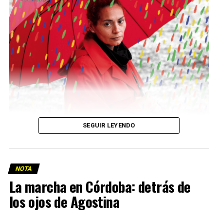
Descargar la Mu en PDF
SEGUIR LEYENDO
NOTA
La marcha en Córdoba: detrás de
los ojos de Agostina
Viaje a la vida en el Delta: Y la nave