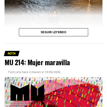
SEGUIR LEYENDO
NOTA
MU 214: Mujer maravilla
Publicada
hace 2 meses
el
19/06/2026
Este número 215 de MU ☝️viene con doble tapa, que
podría ser una frase:
Sin chamuyo, a remarla.