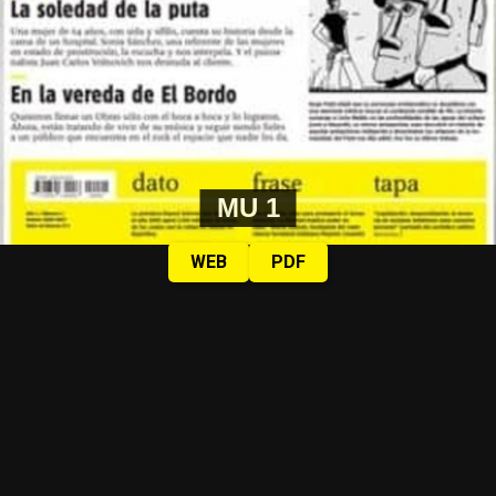
MU 1
WEB
PDF