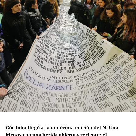
cualitativamente distinto a la progresión observada en
los años anteriores”.
La violencia por odio hacia el colectivo LGBT+ se
intensificó en un contexto de desmantelamiento de
políticas públicas, vaciamiento de organismos de
protección, paralización de la agenda legislativa en
materia de derechos y consolidación de discursos
fascistas que estigmatizan a la diversidad.
Para María Rachid, titular del Instituto contra la
Discriminación de la Ciudad de Buenos Aires e
integrante de la Federación Argentina LGBT+
(FALGBT), el drástico aumento de estos crímenes en
Argentina no puede separarse de los discursos de odio
que provienen del gobierno nacional. “Tanto el
presidente como funcionarios y allegados se expresan
de manera violenta y discriminatoria hacia la comunidad
Córdoba llegó a la undécima edición del Ni Una
LGBT en general y, principalmente, hacia la comunidad
Menos con una herida abierta y reciente: el