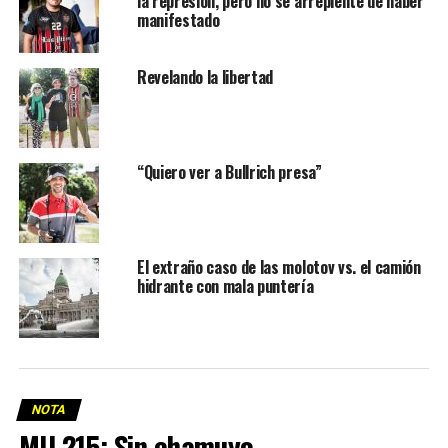
la represión, pero no se arrepiente de haber
manifestado
Revelando la libertad
“Quiero ver a Bullrich presa”
El extraño caso de las molotov vs. el camión
hidrante con mala puntería
NOTA
MU 215: Sin chamuyo