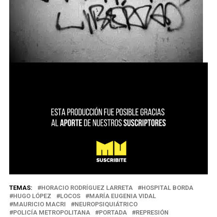
TEMAS:
HORACIO RODRÍGUEZ LARRETA
HOSPITAL BORDA
HUGO LÓPEZ
LOCOS
MARÍA EUGENIA VIDAL
MAURICIO MACRI
NEUROPSIQUIÁTRICO
POLICÍA METROPOLITANA
PORTADA
REPRESIÓN