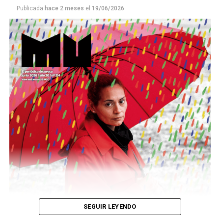
Publicada
hace 2 meses
el
19/06/2026
Este número 215 de MU ☝️viene con doble tapa, que
podría ser una frase:
Sin chamuyo, a remarla.
Descargar la Mu en PDF
SEGUIR LEYENDO