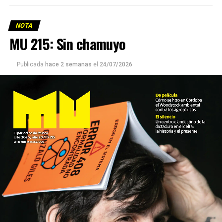
NOTA
MU 215: Sin chamuyo
Publicada
hace 2 semanas
el
24/07/2026