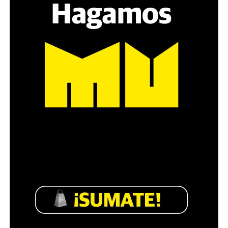
es a través del interrogante, que puedan encarnar la
pregunta», comparte Gonzalo, de 41 años.
Década perdida: Marta Montero,
mamá de Lucía Pérez
“Estamos como el día 1”. La frase de la madre de la joven
asesinada en 2016 remite a aquel año: cuando
denunciaron que dos narcofemicidas habían abusado y