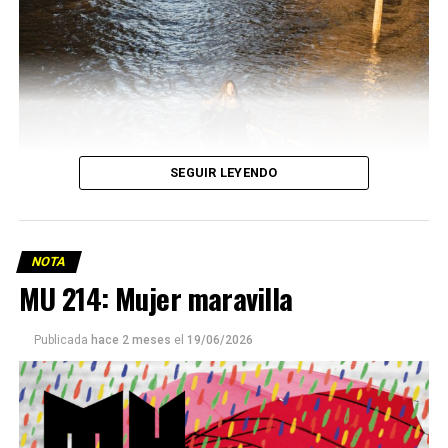
SEGUIR LEYENDO
NOTA
MU 214: Mujer maravilla
Publicada
hace 2 meses
el
19/06/2026
Este número 215 de MU ☝️viene con doble tapa, que
podría ser una frase:
Sin chamuyo, a remarla.