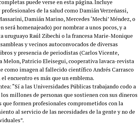
completas puede verse en esta página. Incluye
 y profesionales de la salud como Damián Verzeñassi,
 Massarini, Damián Marino, Mercedes ‘Mechi’ Méndez, o
en será homenajeado) por nombrar a unos pocos, y a
sta uruguayo Raúl Zibechi o la francesa Marie-Monique
asambleas y vecinos autoconvocados de diversas
ibros y presencia de periodistas (Carlos Vicente,
 Melon, Patricio Eleisegui, cooperativa lavaca-revista
ne como imagen al fallecido científico Andrés Carrasco
n el encuentro es más que un emblema.
tea: “Sí a las Universidades Públicas trabajando codo a
 los millones de personas que sostienen con sus dineros
os que formen profesionales comprometidos con la
nto al servicio de las necesidades de la gente y no de
viduales”.