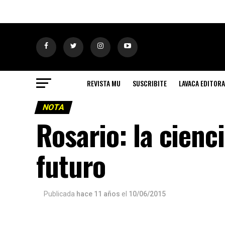
REVISTA MU
SUSCRIBITE
LAVACA EDITORA
NOTA
Rosario: la cienci
futuro
Publicada
hace 11 años
el
10/06/2015