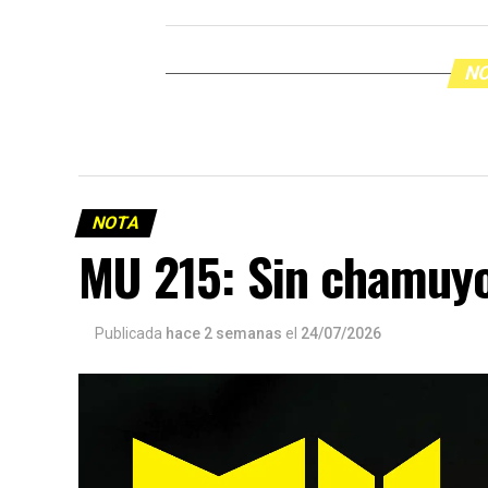
NO
NOTA
MU 215: Sin chamuy
Publicada
hace 2 semanas
el
24/07/2026