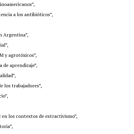
tinoamericanos”,
ncia a los antibióticos”,
n Argentina”,
al”,
M y agrotóxicos”,
a de aprendizaje”,
alidad”,
 los trabajadores”,
io”,
l en los contextos de extractivismo”,
toria”,