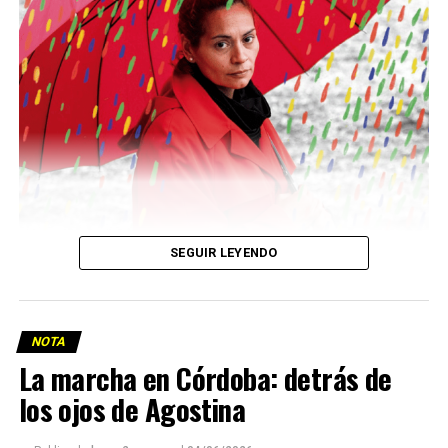
Descargar la Mu en PDF
SEGUIR LEYENDO
NOTA
La marcha en Córdoba: detrás de
los ojos de Agostina
Viaje a la vida en el Delta: Y la nave