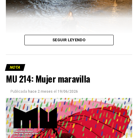
SEGUIR LEYENDO
NOTA
MU 214: Mujer maravilla
Publicada
hace 2 meses
el
19/06/2026
Este número 215 de MU ☝️viene con doble tapa, que
podría ser una frase:
Sin chamuyo, a remarla.