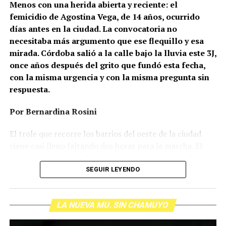
Menos con una herida abierta y reciente: el
femicidio de Agostina Vega, de 14 años, ocurrido
días antes en la ciudad. La convocatoria no
necesitaba más argumento que ese flequillo y esa
mirada. Córdoba salió a la calle bajo la lluvia este 3J,
once años después del grito que fundó esta fecha,
con la misma urgencia y con la misma pregunta sin
respuesta.
Por Bernardina Rosini
Ganar la vida
: La historia de (no)
El trole que recorre los barrios del oeste de la ciudad
ficción de Sabrina Ortiz
viene casi lleno faltando dos horas para la marcha. El
parabrisas anticipa el motivo: el rostro pequeño de
Agostina Vega, 14 años. Era fácil intuir que será una
SEGUIR LEYENDO
Su hijo Ciro tenía 120 veces más agrotóxicos que lo
marcha que desbordará una ciudad que expresa
“admisible”. Su hija Fiamma, 100 veces más; ella, 58.
Gonzalo Giles, pensador y
hartazgo. Nadie mira los barrios de Córdoba, nadie
Viven en Pergamino, llamada “la capital del veneno”,
comunicador «disca»: Error en el
LA NUEVA MU. SIN CHAMUYO
atiende a su gente. Los que ocupan los sillones más
donde se encontraron pesticidas hasta en el agua de red.
mullidos de las oficinas del poder local sobrevuelan las
Bajo amenazas de muerte Sabrina inició una denuncia