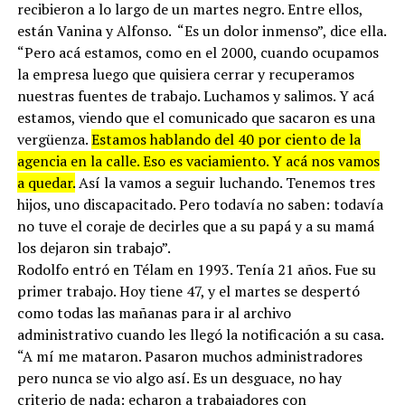
recibieron a lo largo de un martes negro. Entre ellos,
están Vanina y Alfonso. “Es un dolor inmenso”, dice ella.
“Pero acá estamos, como en el 2000, cuando ocupamos
la empresa luego que quisiera cerrar y recuperamos
nuestras fuentes de trabajo. Luchamos y salimos. Y acá
estamos, viendo que el comunicado que sacaron es una
vergüenza.
Estamos hablando del 40 por ciento de la
agencia en la calle. Eso es vaciamiento. Y acá nos vamos
a quedar.
Así la vamos a seguir luchando. Tenemos tres
hijos, uno discapacitado. Pero todavía no saben: todavía
no tuve el coraje de decirles que a su papá y a su mamá
los dejaron sin trabajo”.
Rodolfo entró en Télam en 1993. Tenía 21 años. Fue su
primer trabajo. Hoy tiene 47, y el martes se despertó
como todas las mañanas para ir al archivo
administrativo cuando les llegó la notificación a su casa.
“A mí me mataron. Pasaron muchos administradores
pero nunca se vio algo así. Es un desguace, no hay
criterio de nada: echaron a trabajadores con