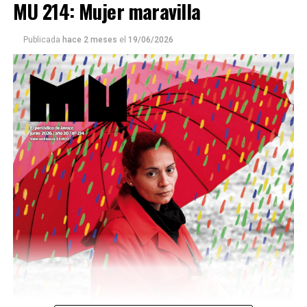
MU 214: Mujer maravilla
Publicada
hace 2 meses
el
19/06/2026
Este número 215 de MU ☝️viene con doble tapa, que
podría ser una frase:
Sin chamuyo, a remarla.
Descargar la Mu en PDF