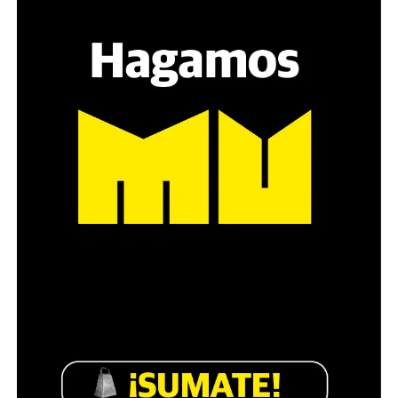
sensibilidad al tema, la conversación se vuelve muy
estratégica, hay que evitar el choque frontal. Mi método
es a través del interrogante, que puedan encarnar la
pregunta», comparte Gonzalo, de 41 años.
Década perdida: Marta Montero,
mamá de Lucía Pérez
“Estamos como el día 1”. La frase de la madre de la joven