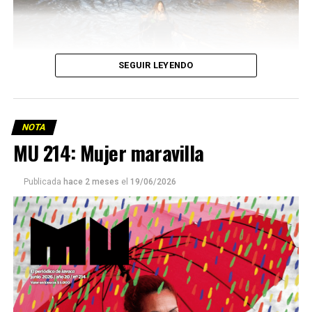
SEGUIR LEYENDO
NOTA
MU 214: Mujer maravilla
Publicada
hace 2 meses
el
19/06/2026
Este número 215 de MU ☝️viene con doble tapa, que
podría ser una frase:
Sin chamuyo, a remarla.