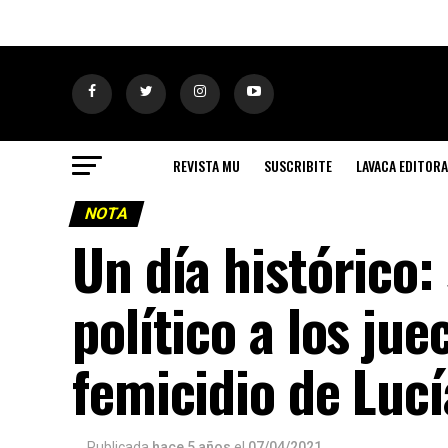
REVISTA MU
SUSCRIBITE
LAVACA EDITORA
NOTA
Un día histórico:
político a los ju
femicidio de Lucí
Publicada
hace 5 años
el
07/04/2021