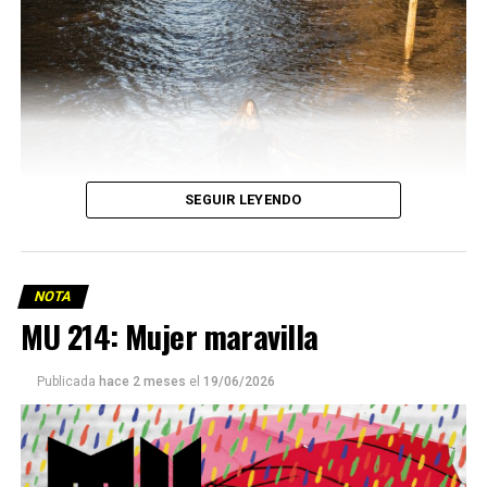
SEGUIR LEYENDO
NOTA
MU 214: Mujer maravilla
Publicada
hace 2 meses
el
19/06/2026
Este número 215 de MU ☝️viene con doble tapa, que
podría ser una frase:
Sin chamuyo, a remarla.