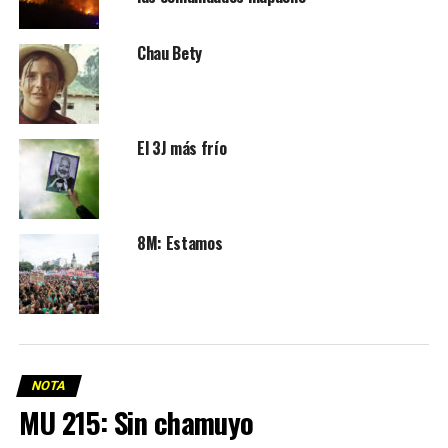
Chau Bety
El 3J más frío
8M: Estamos
NOTA
MU 215: Sin chamuyo