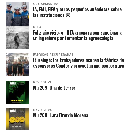
que hicieron con esa niña.»
Está junto a su hija de 19
QUÉ SEMANITA!
años y no sabe si sumarse al recorrido. Llora y llueve.
Por Lucas Pedulla
IA, FMI, FIFA y otras pequeñas anécdotas sobre
las instituciones 🙃
Desde una mesa que intenta protegerse del agua se
reparten lienzos con los ojos serigrafiados de Agostina.
NOTA
Los ojos y su flequillo de nena.
Feliz año viejo: el INTA amenaza con sancionar a
un ingeniero por fomentar la agroecología
Varones
Hay varios hombres presentes: padres con sus hijas,
FÁBRICAS RECUPERADAS
Ituzaingó: los trabajadores ocupan la fábrica de
grupos de amigos, novios. «Con los pares que no tienen
ascensores Cóndor y proyectan una cooperativa
sensibilidad al tema, la conversación se vuelve muy
estratégica, hay que evitar el choque frontal. Mi método
REVISTA MU
es a través del interrogante, que puedan encarnar la
Mu 209: Una de terror
pregunta», comparte Gonzalo, de 41 años.
REVISTA MU
Mu 208: Lara Brenda Morena