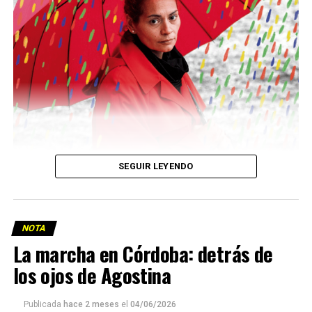
Descargar la Mu en PDF
SEGUIR LEYENDO
NOTA
La marcha en Córdoba: detrás de
los ojos de Agostina
Viaje a la vida en el Delta: Y la nave
Publicada
hace 2 meses
el
04/06/2026