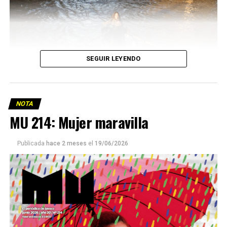
SEGUIR LEYENDO
NOTA
MU 214: Mujer maravilla
Publicada
hace 2 meses
el
19/06/2026
Este número 215 de MU ☝️viene con doble tapa, que
podría ser una frase:
Sin chamuyo, a remarla.