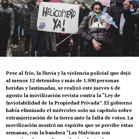
Las mujeres ponen el pecho y la olla.
Tadeo
Bourbon/lavaca.org.
A esa plataforma de propuestas hoy se le suman las
problemáticas de la era Milei: desempleo, recorte de
Pese al frío, la lluvia y la violencia policial que dejó
programas sociales, parálisis de las obras de integración
al menos 12 detenidos y más de 1.500 personas
sociourbana, acceso a la vivienda, mercadería que no
heridas y lastimadas, se realizó este jueves 6 de
llega a los comedores, y el crecimiento del narcotráfico
agosto la movilización revista contra la “Ley de
que se disputa la vida y la muerte de jóvenes.
Inviolabilidad de la Propiedad Privada”. El gobierno
había eliminado el miércoles solo un capítulo sobre
extranjerización de la tierra ante la falta de votos. La
movilización mostró un espíritu que se percibe estas
semanas, con la bandera “Las Malvinas son