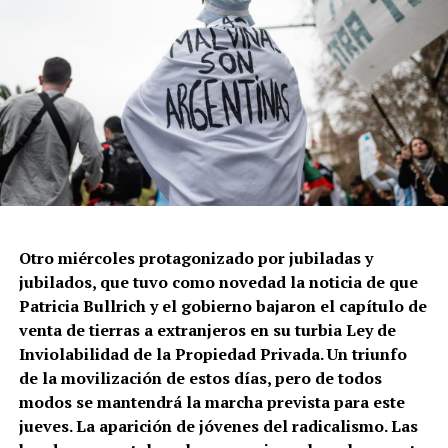
del Estado presente en estos años.
Acarreando bandera y Virgen.
Tadeo Bourbon/lavaca.org
Otro miércoles protagonizado por jubiladas y
jubilados, que tuvo como novedad la noticia de que
Patricia Bullrich y el gobierno bajaron el capítulo de
venta de tierras a extranjeros en su turbia Ley de
Foto: Juan Valeiro / lavaca.org
Inviolabilidad de la Propiedad Privada. Un triunfo
de la movilización de estos días, pero de todos
La historia puede haber comenzado antes, cuando un
modos se mantendrá la marcha prevista para este
grupo de amigos del barrio porteño de Villa Luro agarró
jueves. La aparición de jóvenes del radicalismo. Las
una sábana en un cuarto de hotel en Atlanta, Estados