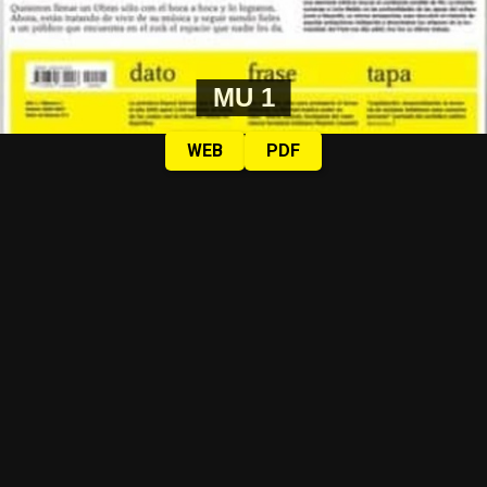
MU 1
WEB
PDF