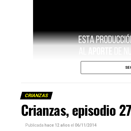
SE
CRIANZAS
Crianzas, episodio 2
Publicada
hace 12 años
el
06/11/2014