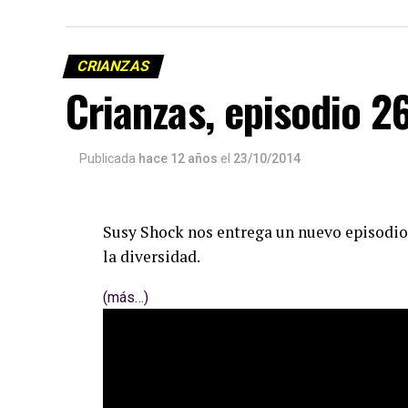
CRIANZAS
Crianzas, episodio 2
Publicada
hace 12 años
el
23/10/2014
Susy Shock nos entrega un nuevo episodio 
la diversidad.
(más…)