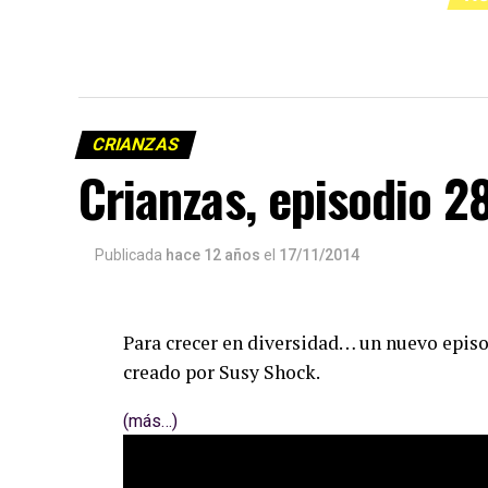
CRIANZAS
Crianzas, episodio 2
Publicada
hace 12 años
el
17/11/2014
Para crecer en diversidad… un nuevo episod
creado por Susy Shock.
(más…)