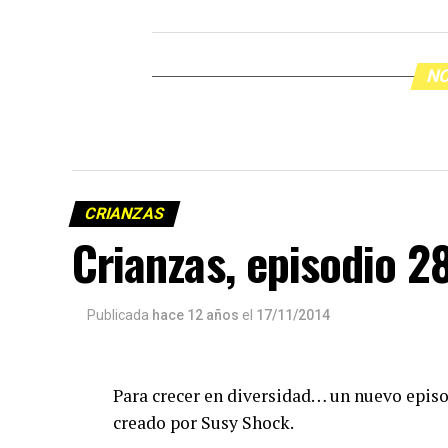
NO
CRIANZAS
Crianzas, episodio 2
Publicada
hace 12 años
el
17/11/2014
Para crecer en diversidad… un nuevo episod
creado por Susy Shock.