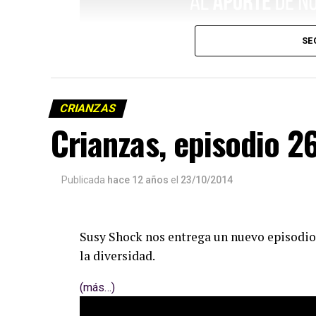
SE
CRIANZAS
Crianzas, episodio 2
Publicada
hace 12 años
el
23/10/2014
Susy Shock nos entrega un nuevo episodio 
la diversidad.
(más…)