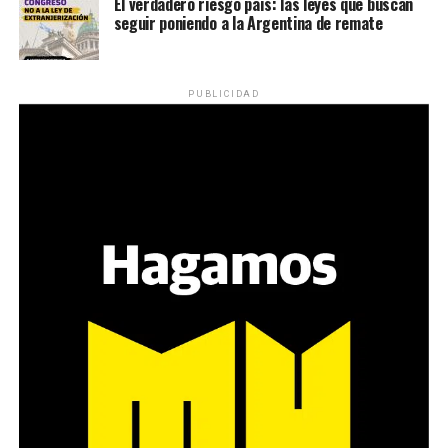
El verdadero riesgo país: las leyes que buscan
seguir poniendo a la Argentina de remate
PUBLICIDAD