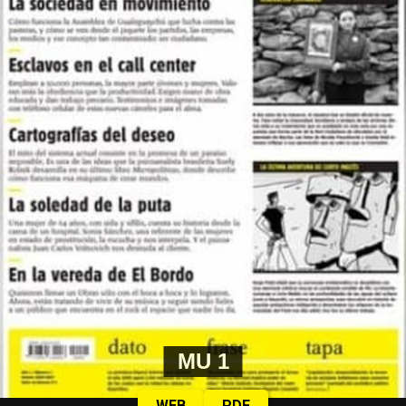
MU 1
WEB
PDF